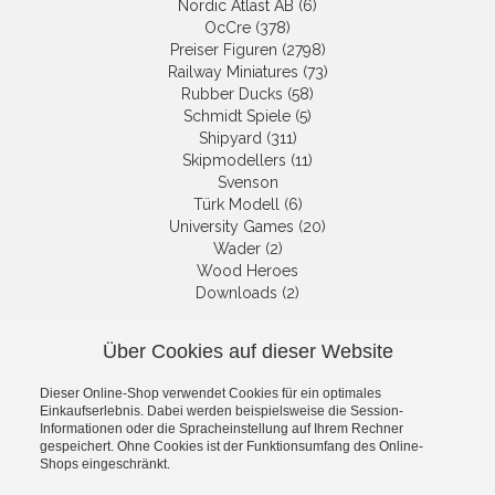
Nordic Atlast AB (6)
OcCre (378)
Preiser Figuren (2798)
Railway Miniatures (73)
Rubber Ducks (58)
Schmidt Spiele (5)
Shipyard (311)
Skipmodellers (11)
Svenson
Türk Modell (6)
University Games (20)
Wader (2)
Wood Heroes
Downloads (2)
Über Cookies auf dieser Website
NEWSLETTER
Dieser Online-Shop verwendet Cookies für ein optimales
Get informed about the latest
Einkaufserlebnis. Dabei werden beispielsweise die Session-
products and offers per email.
Informationen oder die Spracheinstellung auf Ihrem Rechner
gespeichert. Ohne Cookies ist der Funktionsumfang des Online-
Newsletter
Shops eingeschränkt.