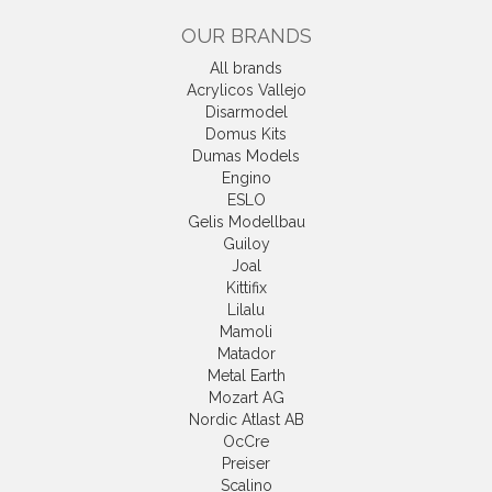
OUR BRANDS
All brands
Acrylicos Vallejo
Disarmodel
Domus Kits
Dumas Models
Engino
ESLO
Gelis Modellbau
Guiloy
Joal
Kittifix
Lilalu
Mamoli
Matador
Metal Earth
Mozart AG
Nordic Atlast AB
OcCre
Preiser
Scalino