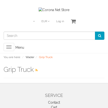
EUR
Log in
Toggle
Menu
navigation
You are here:
Wader
Grip Truck
Grip Truck
SERVICE
Contact
Cart