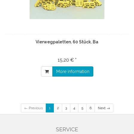
Vierwegpaletten. 60 Stück. Ba
15,20 € *
More information
← Previous
1
2
3
4
5
6
Next →
SERVICE