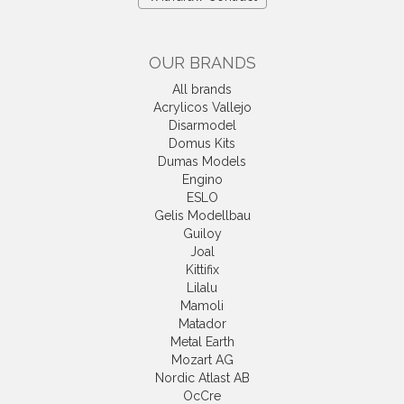
OUR BRANDS
All brands
Acrylicos Vallejo
Disarmodel
Domus Kits
Dumas Models
Engino
ESLO
Gelis Modellbau
Guiloy
Joal
Kittifix
Lilalu
Mamoli
Matador
Metal Earth
Mozart AG
Nordic Atlast AB
OcCre