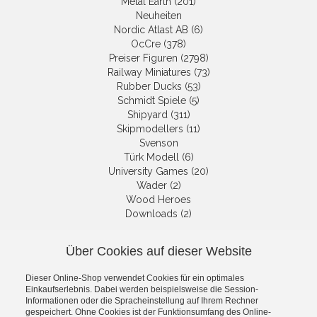
Metal Earth (201)
Neuheiten
Nordic Atlast AB (6)
OcCre (378)
Preiser Figuren (2798)
Railway Miniatures (73)
Rubber Ducks (53)
Schmidt Spiele (5)
Shipyard (311)
Skipmodellers (11)
Svenson
Türk Modell (6)
University Games (20)
Wader (2)
Wood Heroes
Downloads (2)
Über Cookies auf dieser Website
NEWSLETTER
Dieser Online-Shop verwendet Cookies für ein optimales
Get informed about the latest
Einkaufserlebnis. Dabei werden beispielsweise die Session-
products and offers per email.
Informationen oder die Spracheinstellung auf Ihrem Rechner
gespeichert. Ohne Cookies ist der Funktionsumfang des Online-
Newsletter