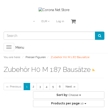
EUR
Log in
Toggle
Menu
navigation
You are here:
Preiser Figuren
Zubehör H0 M 1:87 Bausätze
Zubehör H0 M 1:87 Bausätze
← Previous
1
2
3
4
5
6
Next →
Sort by:
Choose
Products per page
10