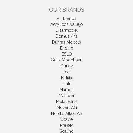
OUR BRANDS
All brands
Acrylicos Vallejo
Disarmodel
Domus Kits
Dumas Models
Engino
ESLO
Gelis Modellbau
Guiloy
Joal
Kittifix
Lilalu
Mamoli
Matador
Metal Earth
Mozart AG
Nordic Atlast AB
OcCre
Preiser
Scalino