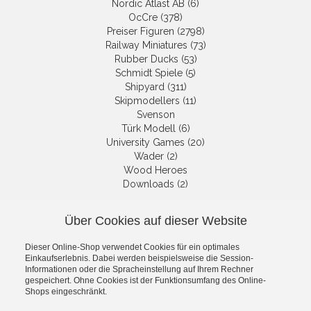
Nordic Atlast AB (6)
OcCre (378)
Preiser Figuren (2798)
Railway Miniatures (73)
Rubber Ducks (53)
Schmidt Spiele (5)
Shipyard (311)
Skipmodellers (11)
Svenson
Türk Modell (6)
University Games (20)
Wader (2)
Wood Heroes
Downloads (2)
Über Cookies auf dieser Website
NEWSLETTER
Dieser Online-Shop verwendet Cookies für ein optimales
Get informed about the latest
Einkaufserlebnis. Dabei werden beispielsweise die Session-
products and offers per email.
Informationen oder die Spracheinstellung auf Ihrem Rechner
gespeichert. Ohne Cookies ist der Funktionsumfang des Online-
Newsletter
Shops eingeschränkt.