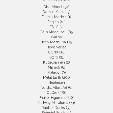
DisarModel (34)
Domus Kits (223)
Dumas Models (1)
Engino (10)
ESLO (2)
Gelis Modellbau (85)
Guiloy
Hedy Modellbau (5)
Heye Verlag
ICONX (36)
Kittifix (31)
Kugelbahnen (2)
Mamoli (8)
Matador (9)
Metal Earth (201)
Neuheiten
Nordic Atlast AB (6)
OcCre (378)
Preiser Figuren (2798)
Railway Miniatures (73)
Rubber Ducks (53)
Schmidt Spiele (5)