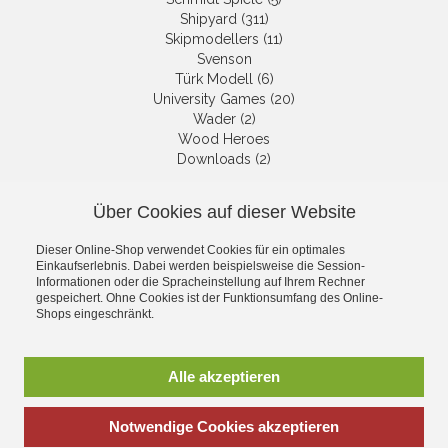
Shipyard (311)
Skipmodellers (11)
Svenson
Türk Modell (6)
University Games (20)
Wader (2)
Wood Heroes
Downloads (2)
Über Cookies auf dieser Website
NEWSLETTER
Dieser Online-Shop verwendet Cookies für ein optimales
Get informed about the latest
Einkaufserlebnis. Dabei werden beispielsweise die Session-
products and offers per email.
Informationen oder die Spracheinstellung auf Ihrem Rechner
gespeichert. Ohne Cookies ist der Funktionsumfang des Online-
Newsletter
Shops eingeschränkt.
Subscribe
Alle akzeptieren
Notwendige Cookies akzeptieren
*
incl. tax, plus
shipping