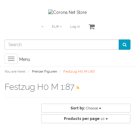
EUR
Log in
Toggle
Menu
navigation
You are here:
Preiser Figuren
Festzug H0 M 1:87
Festzug H0 M 1:87
Sort by:
Choose
Products per page
10