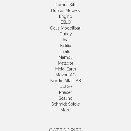
Domus Kits
Dumas Models
Engino
ESLO
Gelis Modellbau
Guiloy
Joal
Kittifix
Lilalu
Mamoli
Matador
Metal Earth
Mozart AG
Nordic Atlast AB
OcCre
Preiser
Scalino
Schmidt Spiele
More
CATEGORIES