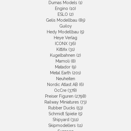
Dumas Models (1)
Engino (10)
ESLO (2)
Gelis Modellbau (85)
Guiloy
Hedy Modellbau (5)
Heye Verlag
ICONX (36)
Kittifix (31)
Kugelbahnen (2)
Mamoli (8)
Matador (9)
Metal Earth (201)
Neuheiten
Nordic Atlast AB (6)
OcCre (378)
Preiser Figuren (2798)
Railway Miniatures (73)
Rubber Ducks (53)
Schmidt Spiele (5)
Shipyard (311)
Skipmodellers (11)