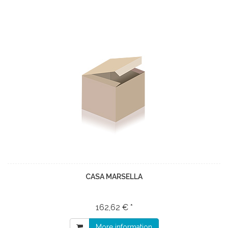
CASA MARSELLA
162,62 € *
More information