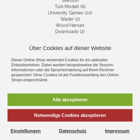
Svenson
Türk Modell (6)
University Games (20)
Wader (2)
Wood Heroes
Downloads (2)
Über Cookies auf dieser Website
NEWSLETTER
Dieser Online-Shop verwendet Cookies für ein optimales
Get informed about the latest
Einkaufserlebnis. Dabei werden beispielsweise die Session-
products and offers per email.
Informationen oder die Spracheinstellung auf Ihrem Rechner
gespeichert. Ohne Cookies ist der Funktionsumfang des Online-
Newsletter
Shops eingeschränkt.
Subscribe
Alle akzeptieren
Notwendige Cookies akzeptieren
*
incl. tax, plus
shipping
Einstellungen
Datenschutz
Impressum
Corona Net Online Shop - All about modellkits, toys and hobby