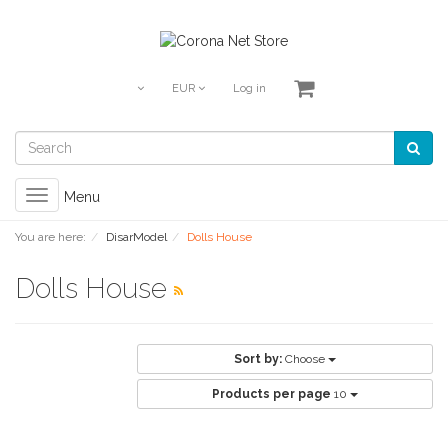
EUR
Log in
Toggle
Menu
navigation
You are here:
DisarModel
Dolls House
Dolls House
Sort by:
Choose
Products per page
10