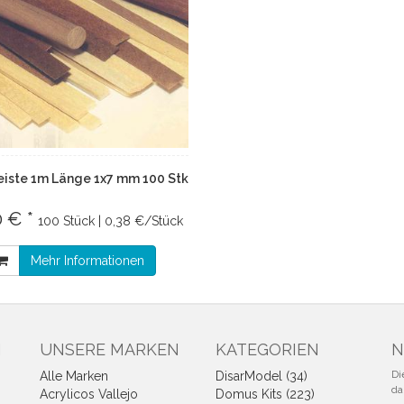
eiste 1m Länge 1x7 mm 100 Stk
0 € *
100 Stück | 0,38 €/Stück
Mehr Informationen
N
UNSERE MARKEN
KATEGORIEN
N
Di
Alle Marken
DisarModel (34)
da
Acrylicos Vallejo
Domus Kits (223)