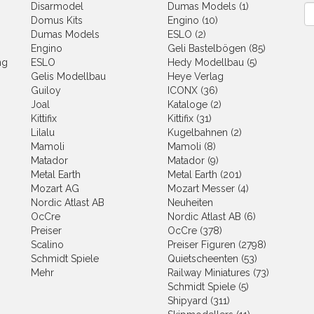
Disarmodel
Dumas Models (1)
Ne
Domus Kits
Engino (10)
Dumas Models
ESLO (2)
Engino
Geli Bastelbögen (85)
ng
ESLO
Hedy Modellbau (5)
Gelis Modellbau
Heye Verlag
Guiloy
ICONX (36)
Joal
Kataloge (2)
Kittifix
Kittifix (31)
Lilalu
Kugelbahnen (2)
Mamoli
Mamoli (8)
Matador
Matador (9)
Metal Earth
Metal Earth (201)
Mozart AG
Mozart Messer (4)
Nordic Atlast AB
Neuheiten
OcCre
Nordic Atlast AB (6)
Preiser
OcCre (378)
Scalino
Preiser Figuren (2798)
Schmidt Spiele
Quietscheenten (53)
Mehr
Railway Miniatures (73)
Schmidt Spiele (5)
Shipyard (311)