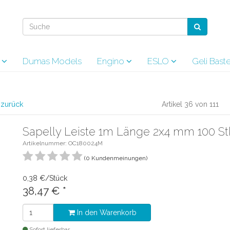
s
Dumas Models
Engino
ESLO
Geli Bas
l zurück
Artikel 36 von 111
Sapelly Leiste 1m Länge 2x4 mm 100 St
Artikelnummer: OC180024M
(0 Kundenmeinungen)
0,38 €/Stück
38,47 €
*
In den Warenkorb
Sofort lieferbar