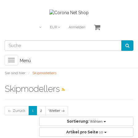
EUR
Anmelden
Toggle
Menü
navigation
Sie sind hier:
Skipmodellers
Skipmodellers
← Zurück
1
2
Weiter →
Sortierung:
Wählen
Artikel pro Seite
10