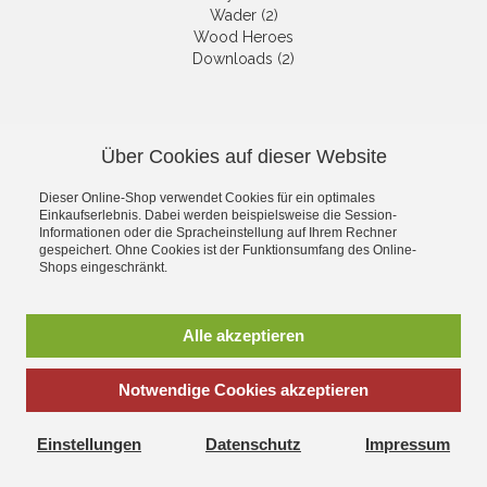
Wader (2)
Wood Heroes
Downloads (2)
NEWSLETTER
Über Cookies auf dieser Website
Die neuesten Produkte und die
besten Angebote per E-Mail, damit
Dieser Online-Shop verwendet Cookies für ein optimales
Ihr nichts mehr verpasst.
Einkaufserlebnis. Dabei werden beispielsweise die Session-
Newsletter
Informationen oder die Spracheinstellung auf Ihrem Rechner
gespeichert. Ohne Cookies ist der Funktionsumfang des Online-
Shops eingeschränkt.
Abonnieren
Alle akzeptieren
*
inkl. MwSt., zzgl.
Versandkosten
Notwendige Cookies akzeptieren
Einstellungen
Datenschutz
Impressum
Corona Net Online Shop - Alles rund um das Thema Modellbau,
Spielwaren und Hobby