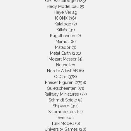
Geli Bastelbögen (85)
Hedy Modellbau (5)
Heye Verlag
ICONX (36)
Kataloge (2)
Kittifix (31)
Kugelbahnen (2)
Mamoli (8)
Matador (9)
Metal Earth (201)
Mozart Messer (4)
Neuheiten
Nordic Atlast AB (6)
OcCre (378)
Preiser Figuren (2798)
Quietscheenten (53)
Railway Miniatures (73)
Schmidt Spiele (5)
Shipyard (311)
Skipmodellers (11)
Svenson
Türk Modell (6)
University Games (20)