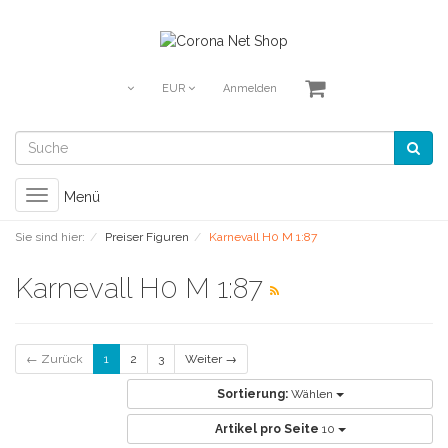
EUR
Anmelden
Toggle
Menü
navigation
Sie sind hier:
Preiser Figuren
Karnevall H0 M 1:87
Karnevall H0 M 1:87
← Zurück
1
2
3
Weiter →
Sortierung:
Wählen
Artikel pro Seite
10