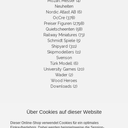
Mozart Messer (4)
Neuheiten
Nordic Atlast AB (6)
OcCre (378)
Preiser Figuren (2798)
Quietscheenten (58)
Railway Miniatures (73)
Schmidt Spiele (5)
Shipyard (311)
Skipmodellers (11)
Svenson
Türk Modell (6)
University Games (20)
Wader (2)
Wood Heroes
Downloads (2)
NEWSLETTER
Über Cookies auf dieser Website
Die neuesten Produkte und die
besten Angebote per E-Mail, damit
Dieser Online-Shop verwendet Cookies für ein optimales
Ihr nichts mehr verpasst.
Einkaufserlebnis. Dabei werden beispielsweise die Session-