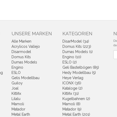
N
UNSERE MARKEN
KATEGORIEN
N
Di
Alle Marken
DisarModel (34)
da
Acrylicos Vallejo
Domus Kits (223)
Disarmodel
Dumas Models (1)
Ne
Domus Kits
Engino (10)
Dumas Models
ESLO (2)
Engino
Geli Bastelbögen (85)
ng
ESLO
Hedy Modellbau (5)
Gelis Modellbau
Heye Verlag
Guiloy
ICONX (36)
Joal
Kataloge (2)
Kittifix
Kittifix (31)
Lilalu
Kugelbahnen (2)
Mamoli
Mamoli (8)
Matador
Matador (9)
Metal Earth
Metal Earth (201)