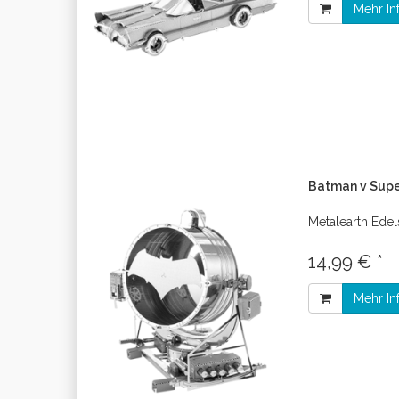
Mehr In
Batman v Supe
Metalearth Edel
14,99 € *
Mehr In