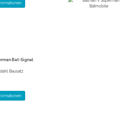
formationen
rman Bat-Signal
stahl Bausatz
formationen