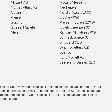
Mozart AG
Mozart Messer (4)
Nordic Atlast AB
Neuheiten
OcCre
Nordic Atlast AB (6)
Preiser
OcCre (378)
Scalino
Preiser Figuren (2798)
Schmidt Spiele
Quietscheenten (53)
Mehr
Railway Miniatures (73)
Schmidt Spiele (5)
Shipyard (311)
Skipmodellers (11)
Svenson
Türk Modell (6)
University Games (20)
Wader (2)
Wood Heroes
Downloads (2)
 Online-Shop verwendet Cookies für ein optimales Einkaufserlebnis. Dabei
 beispielsweise die Session-Informationen oder die Spracheinstellung auf
Rechner gespeichert. Ohne Cookies ist der Funktionsumfang des Online-
eingeschränkt.
 Modellbau, Spielwaren und Hobby