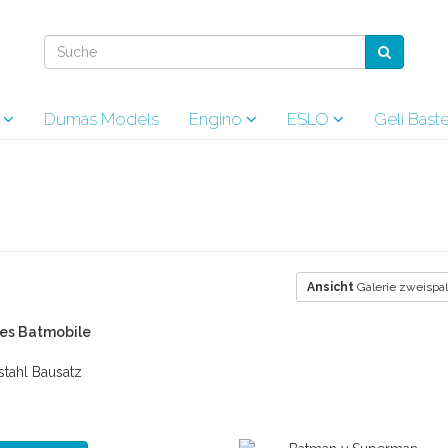
s
Dumas Models
Engino
ESLO
Geli Bas
Ansicht
Galerie zweispal
ies Batmobile
stahl Bausatz