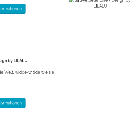
formationen
sign by LILALU
ie Welt, widde-widde wie sie
formationen