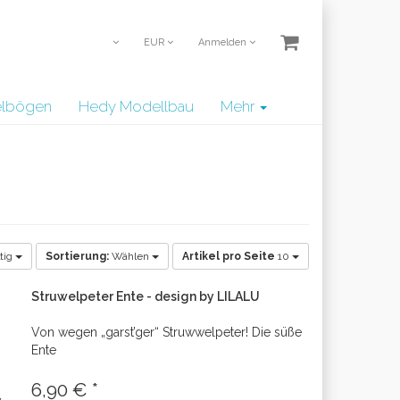
EUR
Anmelden
telbögen
Hedy Modellbau
Mehr
tig
Sortierung:
Wählen
Artikel pro Seite
10
Struwelpeter Ente - design by LILALU
Von wegen „garst’ger“ Struwwelpeter! Die süße
Ente
6,90 € *