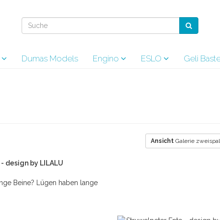
s
Dumas Models
Engino
ESLO
Geli Bas
Ansicht
Galerie zweispal
 - design by LILALU
nge Beine? Lügen haben lange