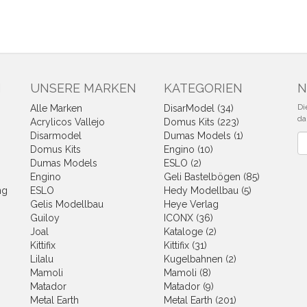
N
UNSERE MARKEN
KATEGORIEN
N
Di
Alle Marken
DisarModel (34)
da
Acrylicos Vallejo
Domus Kits (223)
Disarmodel
Dumas Models (1)
Ne
Domus Kits
Engino (10)
Dumas Models
ESLO (2)
Engino
Geli Bastelbögen (85)
ng
ESLO
Hedy Modellbau (5)
Gelis Modellbau
Heye Verlag
Guiloy
ICONX (36)
Joal
Kataloge (2)
Kittifix
Kittifix (31)
Lilalu
Kugelbahnen (2)
Mamoli
Mamoli (8)
Matador
Matador (9)
Metal Earth
Metal Earth (201)