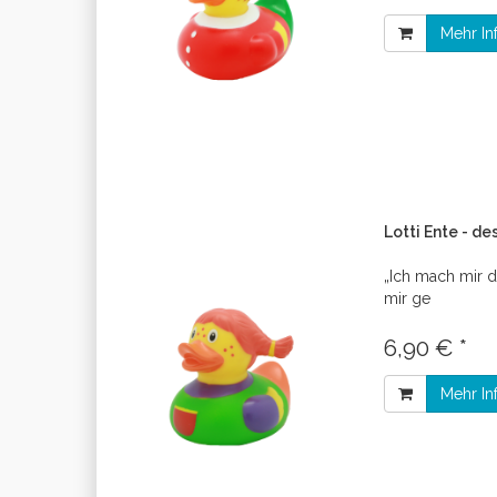
Mehr In
Lotti Ente - de
„Ich mach mir d
mir ge
6,90 € *
Mehr In