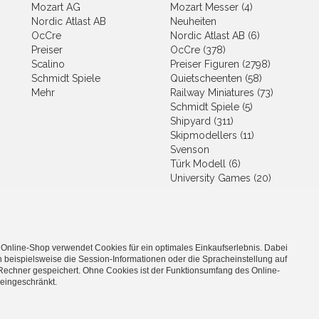
Mozart AG
Mozart Messer (4)
Nordic Atlast AB
Neuheiten
OcCre
Nordic Atlast AB (6)
Preiser
OcCre (378)
Scalino
Preiser Figuren (2798)
Schmidt Spiele
Quietscheenten (58)
Mehr
Railway Miniatures (73)
Schmidt Spiele (5)
Shipyard (311)
Skipmodellers (11)
Svenson
Türk Modell (6)
University Games (20)
Wader (2)
Wood Heroes
Downloads (2)
 Online-Shop verwendet Cookies für ein optimales Einkaufserlebnis. Dabei
 beispielsweise die Session-Informationen oder die Spracheinstellung auf
Rechner gespeichert. Ohne Cookies ist der Funktionsumfang des Online-
eingeschränkt.
 Modellbau, Spielwaren und Hobby