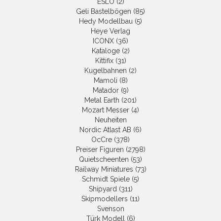
ESLO (2)
Geli Bastelbögen (85)
Hedy Modellbau (5)
Heye Verlag
ICONX (36)
Kataloge (2)
Kittifix (31)
Kugelbahnen (2)
Mamoli (8)
Matador (9)
Metal Earth (201)
Mozart Messer (4)
Neuheiten
Nordic Atlast AB (6)
OcCre (378)
Preiser Figuren (2798)
Quietscheenten (53)
Railway Miniatures (73)
Schmidt Spiele (5)
Shipyard (311)
Skipmodellers (11)
Svenson
Türk Modell (6)