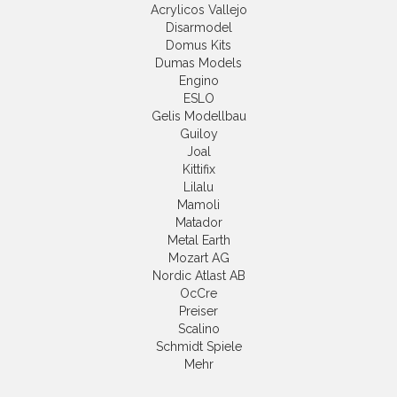
Acrylicos Vallejo
Disarmodel
Domus Kits
Dumas Models
Engino
ESLO
Gelis Modellbau
Guiloy
Joal
Kittifix
Lilalu
Mamoli
Matador
Metal Earth
Mozart AG
Nordic Atlast AB
OcCre
Preiser
Scalino
Schmidt Spiele
Mehr