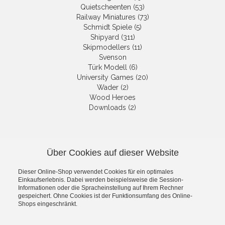
Quietscheenten (53)
Railway Miniatures (73)
Schmidt Spiele (5)
Shipyard (311)
Skipmodellers (11)
Svenson
Türk Modell (6)
University Games (20)
Wader (2)
Wood Heroes
Downloads (2)
NEWSLETTER
Über Cookies auf dieser Website
Die neuesten Produkte und die
besten Angebote per E-Mail, damit
Dieser Online-Shop verwendet Cookies für ein optimales
Ihr nichts mehr verpasst.
Einkaufserlebnis. Dabei werden beispielsweise die Session-
Newsletter
Informationen oder die Spracheinstellung auf Ihrem Rechner
gespeichert. Ohne Cookies ist der Funktionsumfang des Online-
Shops eingeschränkt.
Abonnieren