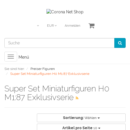
EUR
Anmelden
Toggle
Menü
navigation
Sie sind hier:
Preiser Figuren
Super Set Miniaturfiguren H0 M1:87 Exklusivserie
Super Set Miniaturfiguren H0
M1:87 Exklusivserie
Sortierung:
Wählen
Artikel pro Seite
10