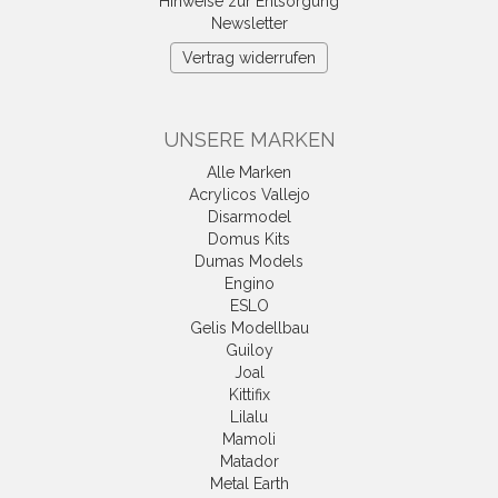
Hinweise zur Entsorgung
Newsletter
Vertrag widerrufen
UNSERE MARKEN
Alle Marken
Acrylicos Vallejo
Disarmodel
Domus Kits
Dumas Models
Engino
ESLO
Gelis Modellbau
Guiloy
Joal
Kittifix
Lilalu
Mamoli
Matador
Metal Earth