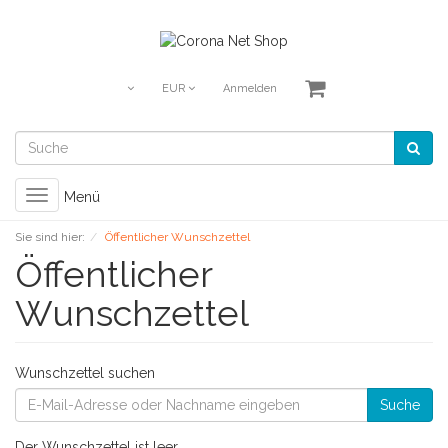
EUR
Anmelden
Toggle
Menü
navigation
Sie sind hier:
Öffentlicher Wunschzettel
Öffentlicher
Wunschzettel
Wunschzettel suchen
Suche
Der Wunschzettel ist leer.