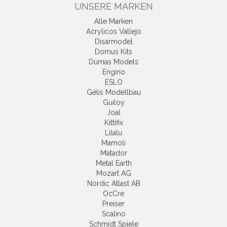
UNSERE MARKEN
Alle Marken
Acrylicos Vallejo
Disarmodel
Domus Kits
Dumas Models
Engino
ESLO
Gelis Modellbau
Guiloy
Joal
Kittifix
Lilalu
Mamoli
Matador
Metal Earth
Mozart AG
Nordic Atlast AB
OcCre
Preiser
Scalino
Schmidt Spiele