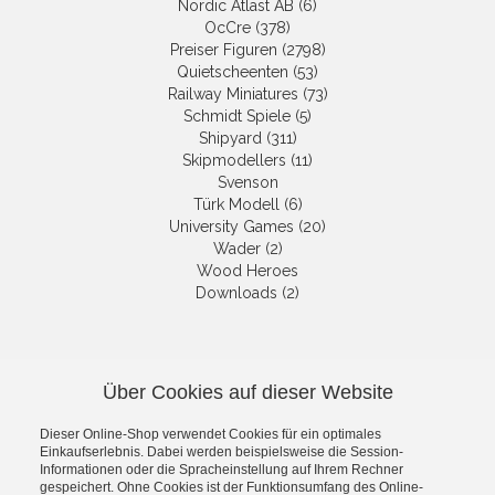
Nordic Atlast AB (6)
OcCre (378)
Preiser Figuren (2798)
Quietscheenten (53)
Railway Miniatures (73)
Schmidt Spiele (5)
Shipyard (311)
Skipmodellers (11)
Svenson
Türk Modell (6)
University Games (20)
Wader (2)
Wood Heroes
Downloads (2)
NEWSLETTER
Über Cookies auf dieser Website
Die neuesten Produkte und die
besten Angebote per E-Mail, damit
Dieser Online-Shop verwendet Cookies für ein optimales
Ihr nichts mehr verpasst.
Einkaufserlebnis. Dabei werden beispielsweise die Session-
Newsletter
Informationen oder die Spracheinstellung auf Ihrem Rechner
gespeichert. Ohne Cookies ist der Funktionsumfang des Online-