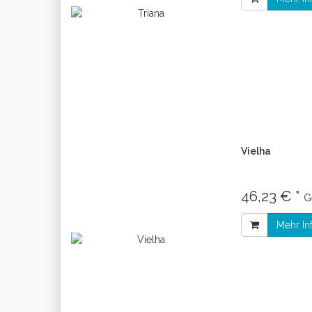
Vielha
46,23 € *
G
Mehr In