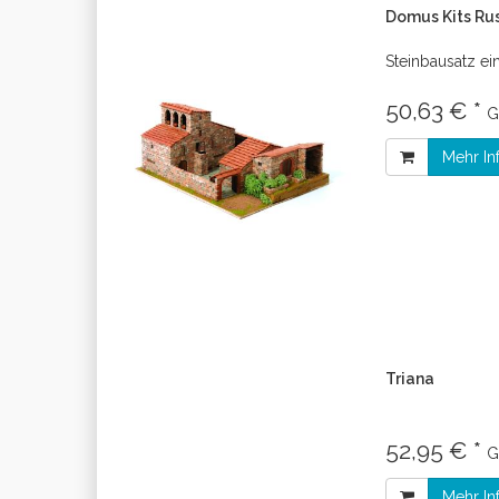
Domus Kits Rus
Steinbausatz ei
50,63 € *
G
Mehr In
Triana
52,95 € *
G
Mehr In