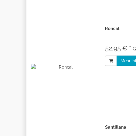
Roncal
52,95 € *
G
Mehr In
Santillana