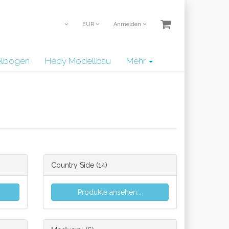
EUR
Anmelden
telbögen
Hedy Modellbau
Mehr
Country Side
(14)
Produkte ansehen...