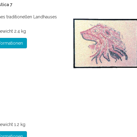
tica 7
nes traditionellen Landhauses
ewicht
2.4 kg
formationen
ewicht
1.2 kg
formationen