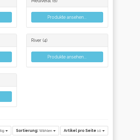
Mediveral
(6)
Produkte ansehen...
River
(4)
Produkte ansehen...
tig
Sortierung:
Wählen
Artikel pro Seite
10