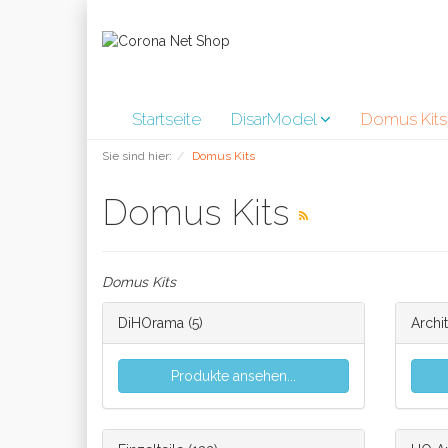
Startseite
DisarModel
Domus Kit
Sie sind hier:
Domus Kits
Domus Kits
Domus Kits
DiHOrama
(5)
Archi
Produkte ansehen...