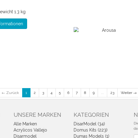
ewicht
1.3 kg
formationen
← Zurück
1
2
3
4
5
6
7
8
9
...
23
Weiter →
N
UNSERE MARKEN
KATEGORIEN
N
Di
Alle Marken
DisarModel (34)
da
Acrylicos Vallejo
Domus Kits (223)
Disarmodel
Dumas Models (1)
Ne