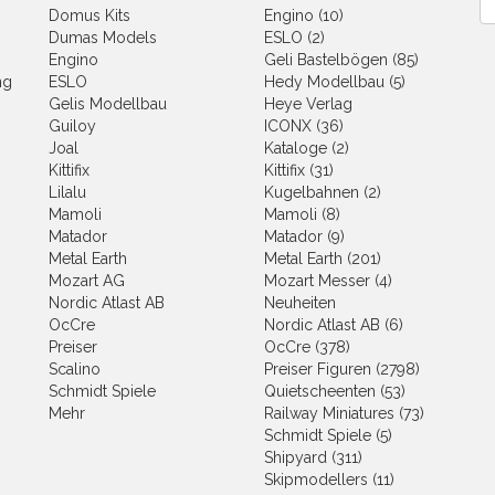
Domus Kits
Engino (10)
Dumas Models
ESLO (2)
Engino
Geli Bastelbögen (85)
ng
ESLO
Hedy Modellbau (5)
Gelis Modellbau
Heye Verlag
Guiloy
ICONX (36)
Joal
Kataloge (2)
Kittifix
Kittifix (31)
Lilalu
Kugelbahnen (2)
Mamoli
Mamoli (8)
Matador
Matador (9)
Metal Earth
Metal Earth (201)
Mozart AG
Mozart Messer (4)
Nordic Atlast AB
Neuheiten
OcCre
Nordic Atlast AB (6)
Preiser
OcCre (378)
Scalino
Preiser Figuren (2798)
Schmidt Spiele
Quietscheenten (53)
Mehr
Railway Miniatures (73)
Schmidt Spiele (5)
Shipyard (311)
Skipmodellers (11)