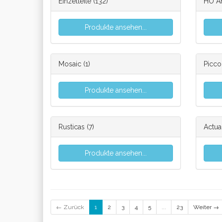
Einzelteile
(132)
HO Ar
Produkte ansehen...
Mosaic
(1)
Picco
Produkte ansehen...
Rusticas
(7)
Actua
Produkte ansehen...
← Zurück
1
2
3
4
5
...
23
Weiter →