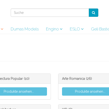
s
Dumas Models
Engino
ESLO
Geli Bas
tectura Popular
(10)
Arte Romanica
(26)
Produkte ansehen...
Produkte ansehen...