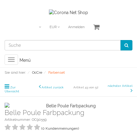
EUR
Anmelden
Toggle
Menü
navigation
Sie sind hier:
OcCre
Farbenset
nächster Artikel
Zur
Artikel zurück
Artikel 43 von 52
Übersicht
Belle Poule Farbpackung
Artikelnummer: OC90559
(0 Kundenmeinungen)