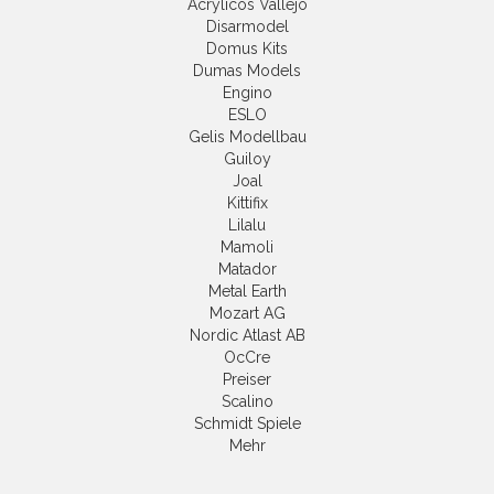
Acrylicos Vallejo
Disarmodel
Domus Kits
Dumas Models
Engino
ESLO
Gelis Modellbau
Guiloy
Joal
Kittifix
Lilalu
Mamoli
Matador
Metal Earth
Mozart AG
Nordic Atlast AB
OcCre
Preiser
Scalino
Schmidt Spiele
Mehr