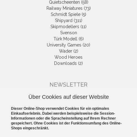
Quietscheenten (58)
Railway Miniatures (73)
Schmidt Spiele (5)
Shipyard (311)
Skipmodellers (11)
Svenson
Türk Modell (6)
University Games (20)
Wader (2)
Wood Heroes
Downloads (2)
NEWSLETTER
Die neuesten Produkte und die
Über Cookies auf dieser Website
besten Angebote per E-Mail, damit
Ihr nichts mehr verpasst.
Dieser Online-Shop verwendet Cookies für ein optimales
Newsletter
Einkaufserlebnis. Dabei werden beispielsweise die Session-
Informationen oder die Spracheinstellung auf Ihrem Rechner
gespeichert. Ohne Cookies ist der Funktionsumfang des Online-
Abonnieren
Shops eingeschränkt.