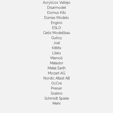
Acrylicos Vallejo
Disarmodel
Domus Kits
Dumas Models
Engino
ESLO
Gelis Modellbau
Guiloy
Joal
Kittifix
Lilalu
Mamoli
Matador
Metal Earth
Mozart AG
Nordic Atlast AB
OcCre
Preiser
Scalino
Schmidt Spiele
Mehr