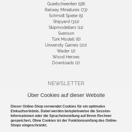
Quietscheenten (58)
Railway Miniatures (73)
Schmidt Spiele (5)
Shipyard (311)
Skipmodellers (11)
Svenson
Türk Modell (6)
University Games (20)
Wader (2)
Wood Heroes
Downloads (2)
NEWSLETTER
Die neuesten Produkte und die
Über Cookies auf dieser Website
besten Angebote per E-Mail, damit
Ihr nichts mehr verpasst.
Dieser Online-Shop verwendet Cookies für ein optimales
Newsletter
Einkaufserlebnis. Dabei werden beispielsweise die Session-
Informationen oder die Spracheinstellung auf Ihrem Rechner
gespeichert. Ohne Cookies ist der Funktionsumfang des Online-
Abonnieren
Shops eingeschränkt.