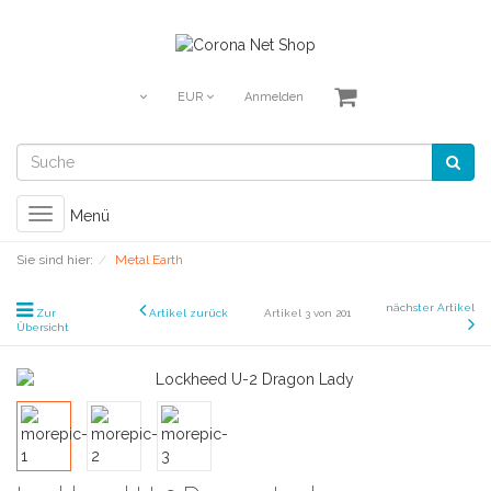
EUR
Anmelden
Toggle
Menü
navigation
Sie sind hier:
Metal Earth
nächster Artikel
Zur
Artikel zurück
Artikel 3 von 201
Übersicht