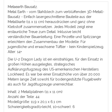
Metaearth Bausatz.
Metal Earth - vom Stahlblech zum verblüffenden 3D-Metall-
Bausatz - Einfach lasergeschnittene Bauteile aus der
Metallkarte (11 x 11 cm) herausdrücken und ganz ohne
Klebstoff zusammensetzen. Jedes Modell zeigt eine
erstaunliche Treue zum Detail. Inklusive leicht
verständlicher Bauanleitung. Eine Pinzette und Spitzzange
erleichtern den Zusammenbau der Modelle. Für
jugendliche und erwachsene Tüftler - kein Kinderspielzeug.
Alter: 14+
Die U-2 Dragon Lady ist ein einstrahliges, für den Einsatz in
großen Höhen ausgelegtes, strategisches
Aufklärungsflugzeug des US-amerikanischen Herstellers
Lockheed. Es war bei einer Einsatzhöhe von über 20.000
Metern lange Zeit sowohl für bodengestützte Flugabwehr
als auch für Jagdflugzeuge unerreichbar.
Inhalt: 2 Metallplatinen (11 x 11 cm)
Anzahl der Teile: 44
Modellgröße: 11,9 x 20,1 x 6,1 cm
Schwierigkeitsgrad(1=leicht, 10=schwer): 6