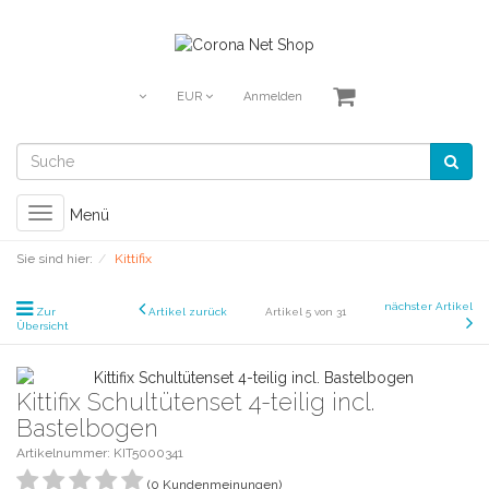
EUR
Anmelden
Toggle
Menü
navigation
Sie sind hier:
Kittifix
nächster Artikel
Zur
Artikel zurück
Artikel 5 von 31
Übersicht
Kittifix Schultütenset 4-teilig incl.
Bastelbogen
Artikelnummer: KIT5000341
(0 Kundenmeinungen)