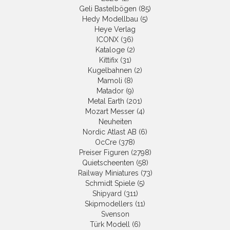
Geli Bastelbögen (85)
Hedy Modellbau (5)
Heye Verlag
ICONX (36)
Kataloge (2)
Kittifix (31)
Kugelbahnen (2)
Mamoli (8)
Matador (9)
Metal Earth (201)
Mozart Messer (4)
Neuheiten
Nordic Atlast AB (6)
OcCre (378)
Preiser Figuren (2798)
Quietscheenten (58)
Railway Miniatures (73)
Schmidt Spiele (5)
Shipyard (311)
Skipmodellers (11)
Svenson
Türk Modell (6)