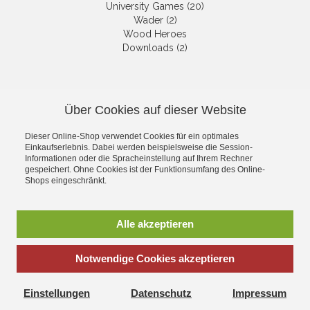
University Games (20)
Wader (2)
Wood Heroes
Downloads (2)
NEWSLETTER
Über Cookies auf dieser Website
Die neuesten Produkte und die
besten Angebote per E-Mail, damit
Dieser Online-Shop verwendet Cookies für ein optimales
Ihr nichts mehr verpasst.
Einkaufserlebnis. Dabei werden beispielsweise die Session-
Newsletter
Informationen oder die Spracheinstellung auf Ihrem Rechner
gespeichert. Ohne Cookies ist der Funktionsumfang des Online-
Shops eingeschränkt.
Abonnieren
Alle akzeptieren
*
inkl. MwSt., zzgl.
Versandkosten
Notwendige Cookies akzeptieren
Einstellungen
Datenschutz
Impressum
Corona Net Online Shop - Alles rund um das Thema Modellbau,
Spielwaren und Hobby