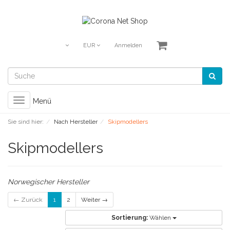
EUR
Anmelden
Toggle
Menü
navigation
Sie sind hier:
Nach Hersteller
Skipmodellers
Skipmodellers
Norwegischer Hersteller
← Zurück
1
2
Weiter →
Sortierung:
Wählen