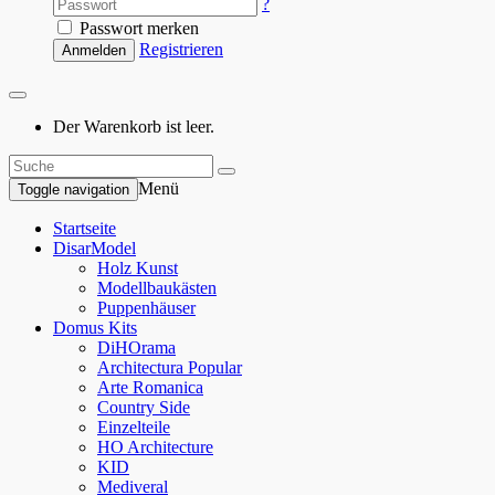
?
Passwort merken
Registrieren
Anmelden
Der Warenkorb ist leer.
Menü
Toggle navigation
Startseite
DisarModel
Holz Kunst
Modellbaukästen
Puppenhäuser
Domus Kits
DiHOrama
Architectura Popular
Arte Romanica
Country Side
Einzelteile
HO Architecture
KID
Mediveral