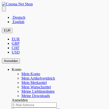
Deutsch
English
EUR
EUR
GBP
CHF
USD
Anmelden
Konto
Mein Konto
Mein Artikelvergleich
Mein Merkzettel
Mein Wunschzettel
Meine Lieblingslisten
Meine Downloads
Anmelden