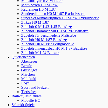
Miniaturfiguren Z M 1:220
Motivboxen H0 M 1:87
Radrennen H0 M 1:87
Sondereditionen H0 M 1:87 Exclusivserie
Super Set Miniaturfiguren H0 M1:87 Exklusivserie
Zirkus H0 M 1:87
Zubehör 0 M 1:43-1:45 Bausätze
Zubehör Dioramenbau H0 M 1:87 Bausätze
Zubehör für verschiedene Maßstäbe
Zubehör H0 M 1:87 Bausätze
Zubehör H0 M 1:87 Fertigmodelle
Zubehör Innenausbau H0 M 1:87 Bausätze
Zubehör M 1:24 Bausatz
Quietscheenten
Abenteuer
Berufe
Gruseliges
Märchen
Multikulti
Royal
Sport und Freizeit
Tierisches
Railway Miniatures
Modelle HO
Schmidt Spiele