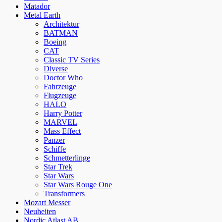
Matador
Metal Earth
Architektur
BATMAN
Boeing
CAT
Classic TV Series
Diverse
Doctor Who
Fahrzeuge
Flugzeuge
HALO
Harry Potter
MARVEL
Mass Effect
Panzer
Schiffe
Schmetterlinge
Star Trek
Star Wars
Star Wars Rouge One
Transformers
Mozart Messer
Neuheiten
Nordic Atlast AB