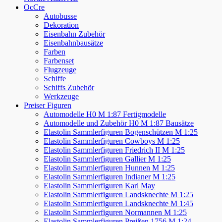
OcCre
Autobusse
Dekoration
Eisenbahn Zubehör
Eisenbahnbausätze
Farben
Farbenset
Flugzeuge
Schiffe
Schiffs Zubehör
Werkzeuge
Preiser Figuren
Automodelle H0 M 1:87 Fertigmodelle
Automodelle und Zubehör H0 M 1:87 Bausätze
Elastolin Sammlerfiguren Bogenschützen M 1:25
Elastolin Sammlerfiguren Cowboys M 1:25
Elastolin Sammlerfiguren Friedrich II M 1:25
Elastolin Sammlerfiguren Gallier M 1:25
Elastolin Sammlerfiguren Hunnen M 1:25
Elastolin Sammlerfiguren Indianer M 1:25
Elastolin Sammlerfiguren Karl May
Elastolin Sammlerfiguren Landsknechte M 1:25
Elastolin Sammlerfiguren Landsknechte M 1:45
Elastolin Sammlerfiguren Normannen M 1:25
Elastolin Sammlerfiguren Preißen 1756 M 1:24