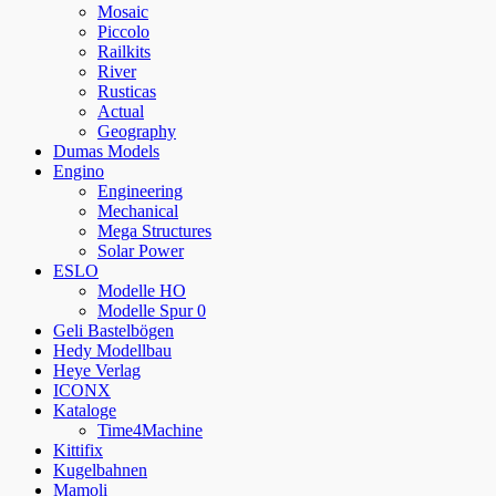
Mosaic
Piccolo
Railkits
River
Rusticas
Actual
Geography
Dumas Models
Engino
Engineering
Mechanical
Mega Structures
Solar Power
ESLO
Modelle HO
Modelle Spur 0
Geli Bastelbögen
Hedy Modellbau
Heye Verlag
ICONX
Kataloge
Time4Machine
Kittifix
Kugelbahnen
Mamoli