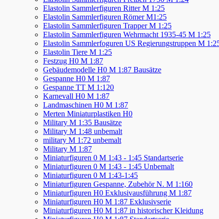
Elastolin Sammlerfiguren Ritter M 1:25
Elastolin Sammlerfiguren Römer M1:25
Elastolin Sammlerfiguren Trapper M 1:25
Elastolin Sammlerfiguren Wehrmacht 1935-45 M 1:25
Elastolin Sammlerfoguren US Regierungstruppen M 1:2
Elastolin Tiere M 1:25
Festzug H0 M 1:87
Gebäudemodelle H0 M 1:87 Bausätze
Gespanne H0 M 1:87
Gespanne TT M 1:120
Karnevall H0 M 1:87
Landmaschinen H0 M 1:87
Merten Miniaturplastiken H0
Military M 1:35 Bausätze
Military M 1:48 unbemalt
military M 1:72 unbemalt
Military M 1:87
Miniaturfiguren 0 M 1:43 - 1:45 Standartserie
Miniaturfiguren 0 M 1:43 - 1:45 Unbemalt
Miniaturfiguren 0 M 1:43-1:45
Miniaturfiguren Gespanne, Zubehör N. M 1:160
Miniaturfiguren H0 Exklusivausführung M 1:87
Miniaturfiguren H0 M 1:87 Exklusivserie
Miniaturfiguren H0 M 1:87 in historischer Kleidung