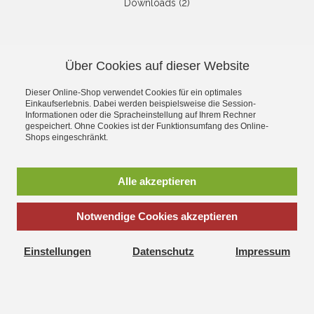
Downloads (2)
NEWSLETTER
Über Cookies auf dieser Website
Die neuesten Produkte und die
besten Angebote per E-Mail, damit
Dieser Online-Shop verwendet Cookies für ein optimales
Ihr nichts mehr verpasst.
Einkaufserlebnis. Dabei werden beispielsweise die Session-
Newsletter
Informationen oder die Spracheinstellung auf Ihrem Rechner
gespeichert. Ohne Cookies ist der Funktionsumfang des Online-
Shops eingeschränkt.
Abonnieren
Alle akzeptieren
*
inkl. MwSt., zzgl.
Versandkosten
Notwendige Cookies akzeptieren
Einstellungen
Datenschutz
Impressum
Corona Net Online Shop - Alles rund um das Thema Modellbau,
Spielwaren und Hobby
Umfangreiches Produktsortiment und blitzschneller Versand!