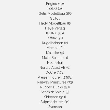
Engino (10)
ESLO (2)
Gelis Modellbau (85)
Guiloy
Hedy Modellbau (5)
Heye Verlag
ICONX (36)
Kittifix (31)
Kugelbahnen (2)
Mamoli (8)
Matador (9)
Metal Earth (201)
Neuheiten
Nordic Atlast AB (6)
OcCre (378)
Preiser Figuren (2798)
Railway Miniatures (73)
Rubber Ducks (58)
Schmidt Spiele (5)
Shipyard (311)
Skipmodellers (11)
Svenson