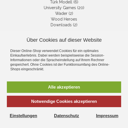
Türk Modell (6)
University Games (20)
Wader (2)
Wood Heroes
Downloads (2)
Über Cookies auf dieser Website
NEWSLETTER
Dieser Online-Shop verwendet Cookies für ein optimales
Get informed about the latest
Einkaufserlebnis. Dabei werden beispielsweise die Session-
products and offers per email.
Informationen oder die Spracheinstellung auf Ihrem Rechner
gespeichert. Ohne Cookies ist der Funktionsumfang des Online-
Newsletter
Shops eingeschränkt.
Subscribe
Alle akzeptieren
Notwendige Cookies akzeptieren
*
incl. tax, plus
shipping
Einstellungen
Datenschutz
Impressum
Corona Net Online Shop - All about modellkits, toys and hobby
Extensive product range and fast shipping guaranteed!