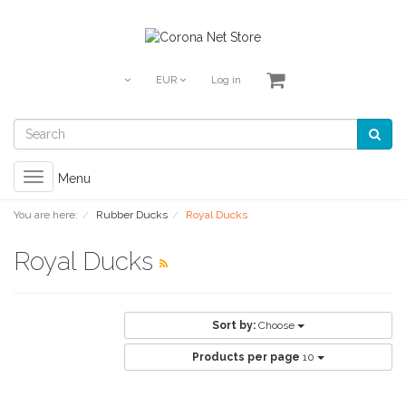
EUR
Log in
Toggle
Menu
navigation
You are here:
Rubber Ducks
Royal Ducks
Royal Ducks
Sort by:
Choose
Products per page
10