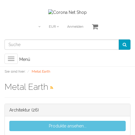
EUR
Anmelden
Toggle
Menü
navigation
Sie sind hier:
Metal Earth
Metal Earth
Architektur
(26)
Produkte ansehen...