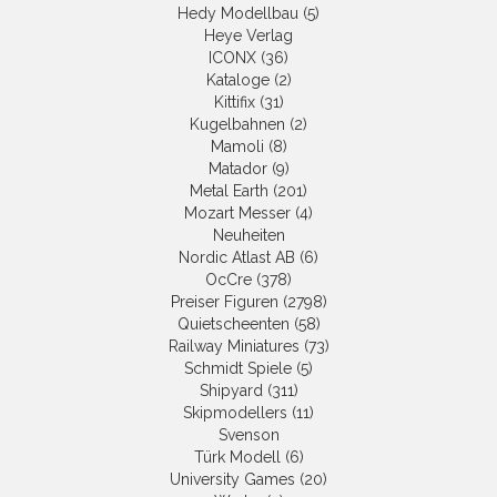
Hedy Modellbau (5)
Heye Verlag
ICONX (36)
Kataloge (2)
Kittifix (31)
Kugelbahnen (2)
Mamoli (8)
Matador (9)
Metal Earth (201)
Mozart Messer (4)
Neuheiten
Nordic Atlast AB (6)
OcCre (378)
Preiser Figuren (2798)
Quietscheenten (58)
Railway Miniatures (73)
Schmidt Spiele (5)
Shipyard (311)
Skipmodellers (11)
Svenson
Türk Modell (6)
University Games (20)