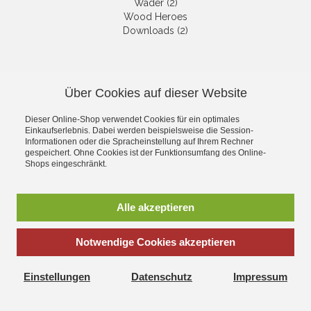
Wader (2)
Wood Heroes
Downloads (2)
NEWSLETTER
Über Cookies auf dieser Website
Die neuesten Produkte und die
besten Angebote per E-Mail, damit
Dieser Online-Shop verwendet Cookies für ein optimales
Ihr nichts mehr verpasst.
Einkaufserlebnis. Dabei werden beispielsweise die Session-
Newsletter
Informationen oder die Spracheinstellung auf Ihrem Rechner
gespeichert. Ohne Cookies ist der Funktionsumfang des Online-
Shops eingeschränkt.
Abonnieren
Alle akzeptieren
*
inkl. MwSt., zzgl.
Versandkosten
Notwendige Cookies akzeptieren
Einstellungen
Datenschutz
Impressum
Corona Net Online Shop - Alles rund um das Thema Modellbau,
Spielwaren und Hobby
Umfangreiches Produktsortiment und blitzschneller Versand!